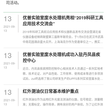
司活动。
13
优普实验室废水处理机亮相“2019科研工具
应用技术交流会”
2021-09-
13
2019年科研工具前沿应用技术和仪器新品发布交流会暨湖北省
仪器设备经销商联盟第三届新年联欢会，于1月6日在武汉市武昌
中南花园酒店盛大召开。上海海克尔作为受邀单位之一，携实验
室废水处理机等高性能产品亮相此次盛会。...
13
优普实验室废水处理机成功入驻丹凤县疾
控中心
2021-09-
13
近日，丹凤县疾病预防控制中心相关技术人员通过一系列实地考
察、技术论证，对产品性能、工作效率、使用成本等进行多项测
试后，zui终选用了我公司研发生产的UPFS系列实验室废水处理
机。...
13
红外测油仪日常基本维护重点
红外测油仪作为运用红外光度法测油的仪器，信号稳定、测量精
2021-09-
13
准；无需标定，操作简单，拥有良好的用户体验。为了让红外测