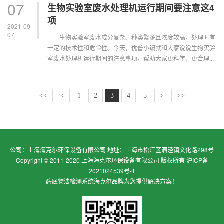
小编就在这里统一为大家解答下。
07
生物实验室废水处理机运行期间要注意这4
...
项
2021-09-
07
生物实验室废水成分复杂、种类繁多且浓度较高，处理时有
一定的技术性和危险性。今天，优普小编就和大家说说生物实验
室废水处理机运行期间的注意事项，帮助大家更科学、更合理...
<<
<
1
2
3
4
5
>
>>
公司：上海海克尔环保设备有限公司 地址：上海市松江区泗泾镇文化路298号
Copyright © 2011-2020 上海海克尔环保设备有限公司 版权所有
沪ICP备
2021024539号-1
酶底物法检测系统
海克尔品牌为您提供解决方案！