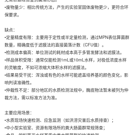
•废物量少：相比传统方法，产生的实验室固体废物更少，更符合环
保要求。
缺点：
•定量精度有限：主要用于定性或半定量检测，通过MPN表估算菌群
数量，精确度低于滤膜法的直接菌落计数（CFU值）。
•检测成本偏高：单位测试的耗材成本高于多管发酵法和滤膜法。
•样品体积受限：通常仅能检测1mL或10mL水样，对极低浓度水样
的灵敏度，不如可浓缩大体积水样的滤膜法。
•结果易受干扰：浑浊或有色的水样可能遮盖培养基的颜色变化，影
响判读准确性。
•仲裁性不足：部分地区的水质检测法规中，酶底物法暂未被列为仲
裁方法，需以标准方法为准。
主要应用场景：
•水质现场快速检测、应急监测（如洪涝灾害后水质排查）；
•中小型实验室、资源有限场所的粪大肠菌群常规筛查；