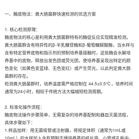
一、酶底物法：粪大肠菌群快速检测的优选方案
1. 核心检测原理：
酶底物法的核心是利用粪大肠菌群特有的酶促反应实现精准检测。
粪大肠菌群含有特异性的β-半乳糖苷酶和β-葡萄糖醛酸酶，当水样与
含有特定营养底物和指示剂的预制培养基接触时，这些酶会水解培
养基中的底物，释放出发色团或荧光团，使培养基呈现出特定的颜
色变化（如黄色变蓝绿、无色变红）或产生荧光，以此判定粪大肠
菌群的存在。
检测粪大肠菌群时，培养温度需严格控制在 44.5±0.5℃，培养时间
通常为24小时，相较于传统方法大幅缩短检测周期。
2. 标准化操作流程：
酶底物法操作步骤简单，无需复杂的培养基配制和器皿灭菌流程，
具体步骤如下：
1.样品加样：用无菌吸管或注射器，将规定体积（通常为1mL或
10mL）的水样加入含有预制干燥培养基的纸片袋、小管或孔板中。