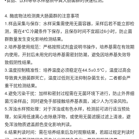
•食品、饮料等非水样基质中粪大肠菌群的快速检测。
4. 酶底物法检测粪大肠菌群的注意事项
1.样品采集与保存：水样采集需使用无菌容器，采样后若不能立即检
测，需在4℃冷藏条件下保存，且保存时间不宜超过6小时，防止菌
群数量发生变化影响检测结果。
2.培养基使用规范：严格按照试剂盒说明书操作，培养基需在有效期
内使用，开封后未用完的培养基需密封防潮，避免因培养基失效导
致假阴性结果。
3.温度控制精准性：培养温度必须稳定在44.5±0.5℃，温度过高会
导致粪大肠菌群死亡，温度过低则无法抑制杂菌生长，二者都会严
重干扰检测结果。
4.避免污染干扰：加样和密封过程需在无菌环境下进行，防止外界细
菌污染样品；同时避免手部接触培养基表面，减少人为污染风险。
5.浑浊水样预处理：对于浑浊或有色水样，检测前可进行适当预处
理，如采用低速离心去除悬浮物，或使用无菌滤膜过滤上清液，避
免浑浊物质遮盖颜色变化影响判读。
6.结果判读时间：需在培养结束后及时观察结果，若超过规定判读时