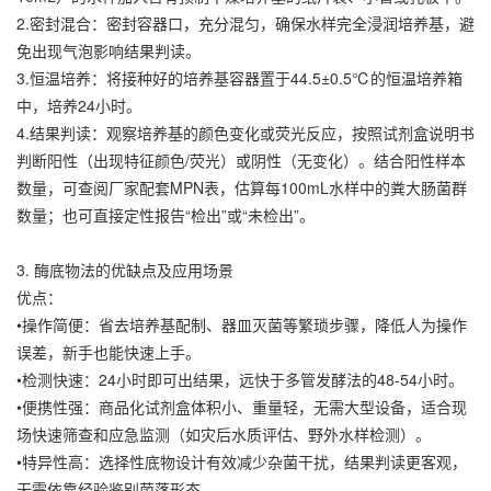
2.密封混合：密封容器口，充分混匀，确保水样完全浸润培养基，避
免出现气泡影响结果判读。
3.恒温培养：将接种好的培养基容器置于44.5±0.5℃的恒温培养箱
中，培养24小时。
4.结果判读：观察培养基的颜色变化或荧光反应，按照试剂盒说明书
判断阳性（出现特征颜色/荧光）或阴性（无变化）。结合阳性样本
数量，可查阅厂家配套MPN表，估算每100mL水样中的粪大肠菌群
数量；也可直接定性报告“检出”或“未检出”。
3. 酶底物法的优缺点及应用场景
优点：
•操作简便：省去培养基配制、器皿灭菌等繁琐步骤，降低人为操作
误差，新手也能快速上手。
•检测快速：24小时即可出结果，远快于多管发酵法的48-54小时。
•便携性强：商品化试剂盒体积小、重量轻，无需大型设备，适合现
场快速筛查和应急监测（如灾后水质评估、野外水样检测）。
•特异性高：选择性底物设计有效减少杂菌干扰，结果判读更客观，
无需依靠经验鉴别菌落形态。