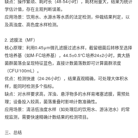
缺点：操作繁琐、耗时长（48-54小时），耗材用量大，结果为统计
学估计值，存在主观判断误差。
应用场景：饮用水、水源水等水质的法定检测，仲裁结果判定，以
及高浊度、高色度水样检测。
2. 滤膜法（MF）
核心原理：利用0.45μm微孔滤膜过滤水样，截留细菌后转移至选择
性培养基（如M-FC培养基），44.5±0.5℃培养24±2小时，粪大肠
菌群菌落会呈现特征蓝色，直接计数菌落数即可计算菌群浓度
（CFU/100mL）。
优点：检测快速（24-26小时），结果直观精确，可处理大体积水
样，能同时检测多个指标。
缺点：对水样要求高，浑浊、悬浮物多的水样易堵塞滤膜，需预处
理；设备投入较高，菌落重叠时影响计数准确性。
应用场景：清洁低浊度水样（如处理后的饮用水、游泳池水）的常
规监测，需要快速精确计数结果的检测项目。
三、总结