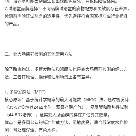
间，培养基可能因杂菌生长出现颜色变化，导致假阳性结果。
7.试剂盒品牌选择：不同品牌试剂盒的底物配方和灵敏度存在差异，
检测前需验证试剂盒的适用性，优先选择符合国家标准或行业标准
的产品。
二、粪大肠菌群检测的其他常用方法
除了酶底物法，多管发酵法和滤膜法也是粪大肠菌群检测的经典方
法，三者在原理、操作和适用场景上各有差异。
1. 多管发酵法（MTF）
核心原理：基于统计学概率的最大可能数（MPN）法，通过初发酵
（35-37℃培养24±2小时，观察产酸产气）、复发酵和耐热性试验
（44.5℃培养），证实粪大肠菌群的存在并估算其数量。
优点：是多国公认的标准仲裁方法，灵敏度高，适合低浓度水样检
测，可处理浑浊、有色水样。